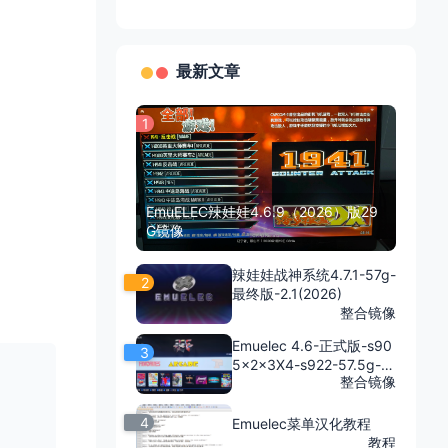
最新文章
1
EmuELEC辣娃娃4.6.9（2026）版29
G镜像
辣娃娃战神系统4.7.1-57g-
2
最终版-2.1(2026)
整合镜像
Emuelec 4.6-正式版-s90
3
5x2x3X4-s922-57.5g-4
整合包
整合镜像
4
Emuelec菜单汉化教程
教程