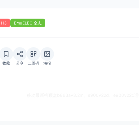
 H3
EmuELEC 全志
收藏
分享
二维码
海报