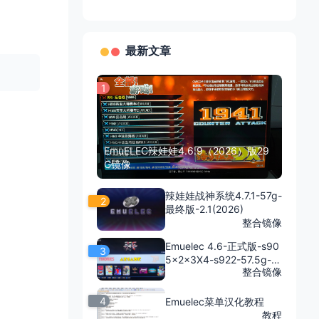
最新文章
1
EmuELEC辣娃娃4.6.9（2026）版29
G镜像
辣娃娃战神系统4.7.1-57g-
2
最终版-2.1(2026)
整合镜像
Emuelec 4.6-正式版-s90
3
5x2x3X4-s922-57.5g-4
整合包
整合镜像
4
Emuelec菜单汉化教程
教程