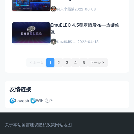
功夫小熊猫
2022-06-08
EmuELEC 4.5稳定版发布—热键修
复
EmuELEC中文网
2022-04-18
上一页
下一页
1
2
3
4
5
友情链接
WIFI之路
Lovestu
关于本站
留言建议
隐私政策
网站地图