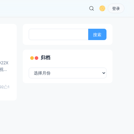
登录
搜
索：
归档
归
档
92
1