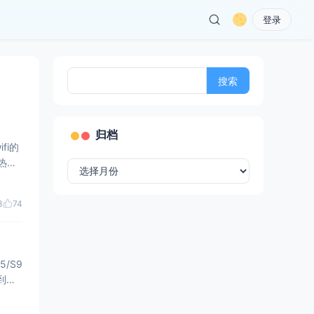
登录
搜
索：
归档
归
档
3
74
5/S9