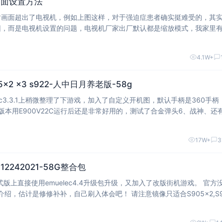
画面设置方法
时画面超出了电视机，例如上图这样，对于强迫症患者确实挺难受的，其
因，而是电视机设置的问题，电视机厂家出厂默认都是缩放模式，我家里
视的设置方法，其他厂家电视可以借鉴一下。 1、海信电视 按下电视机
4.1W+
905x2 x3 s922-人中日月养老版-58g
lec3.3.1上稍微整理了下游戏，加入了自定义开机图，默认手柄是360手柄
c4.3没什么区别，emuelec4.0开始一直小bu
17W+
3
T-12242021-58G整合包
是修修补补，自己刷入体会吧！ 请注意镜像只适合S905x2,S905x
PU的