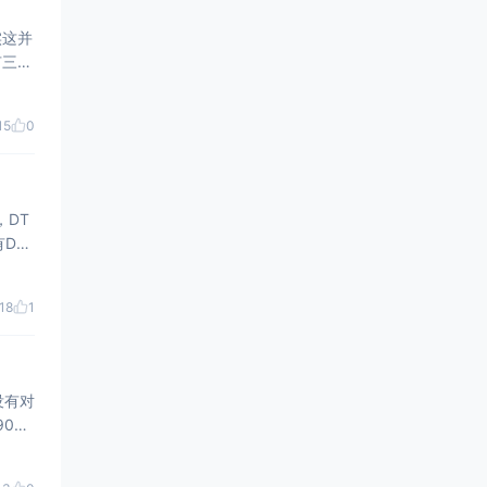
实这并
有三种
遥控设
15
0
，DT
18
1