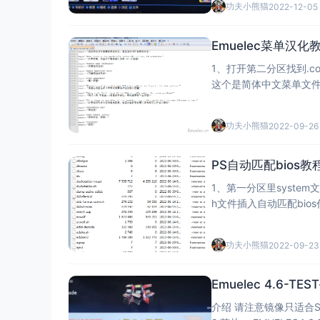
功夫小熊猫
2022-12-05
Emuelec菜单汉化
1、打开第二分区找到.confi
这个是简体中文菜单文件夹 2、emulationstation2.mo文件就是需要修改汉化的文件，
需要使用工具转化成emulat
功夫小熊猫
2022-09-26
PS自动匹配bios教
1、第一分区里system文件里提取emuelecRu
功夫小熊猫
2022-09-23
Emuelec 4.6-TE
介绍 请注意镜像只适合S905