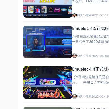
2 芯片。 EMUELEC4.6-TEST修复了4.5上的一些问题，比如ps 32位内核没有即使存档，无法使用热
键退出独立版ss、dc、n
功夫小熊猫
2022-07-12
Emuelec 4.5正式版
介绍 请注意镜像只适合S905
一共包含了3900多款游戏，游
不会出
功夫小熊猫
2022-06-08
Emuelec4.4正式版-
介绍 请注意镜像只适合S905
片。 一共包含了3900多款游戏，游戏都是人中包和温柔包还有其他地方提取。 街机游戏都内核匹配好
了
功夫小熊猫
2022-03-19