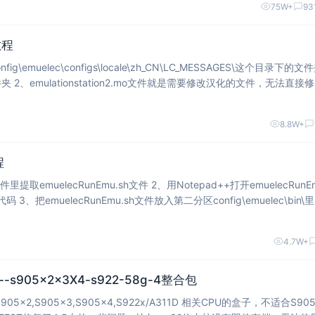
75W+
93
教程
g\emuelec\configs\locale\zh_CN\LC_MESSAGES\这个目录下的文
无法直接修改，
ionstat
8.8W+
程
nEmu.sh文件 2、用Notepad++打开emuelecRunEmu.s
h文件插入自动匹配bios代码 3、把emuelecRunEmu.sh文件放入第二分区config\emuelec\bin\里
4.7W+
ST--s905x2x3X4-s922-58g-4整合包
x2,S905x3,S905x4,S922x/A311D 相关CPU的盒子，不适合S905