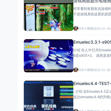
游戏画面超出电视
经常看到有朋友说游戏
不是游戏系统设置的原
电视我就说下三种厂家电
置键-选择几何调整-再
功夫小熊猫
2022-01-30
Emuelec3.3.1-s
介绍 在人中日月Emue
B是s905x2。 虽然是老版本用E900V22C运行后还是非常好用的，测试了合金弹头6、战神、还有DC
等一些游戏基本和emuele
功夫小熊猫
2022-01-26
Emuelec4.4-TES
介绍 在Emuelec4.3正式版上直接使用emuelec4.4升级包升级，又加入了改版街机游戏。 官方没有对
这次emuelec4.4的升级介绍，估计
3,S922x/A311D 相关C