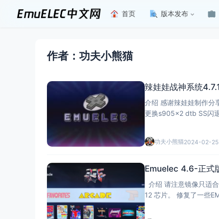
首页
版本发布
作者：功夫小熊猫
辣娃娃战神系统4.7.1-
介绍 感谢辣娃娃制作分享 默认22c专用dtb，s905l3a带wifi的盒子都不需要更换，s905l3a不带wifi的
更换s905x2 dtb SS闪退的话请重新设置一次手柄 默认使用的是360手柄，游戏中打开ra菜单是 热键
+y，
功夫小熊猫
2024-02-25
Emuelec 4.6-正式
介绍 请注意镜像只适合S905
12 芯片。 修复了一些EMUELEC4.6-TEST里的一些问题。具体自己体会吧! 更新 把第二分区缩小到以
前2G大小 4.6把土星ya